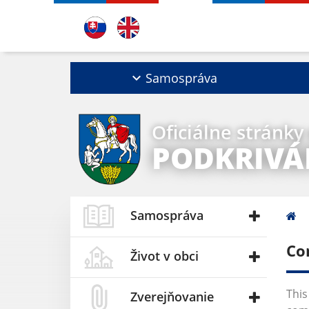
Samospráva
Oficiálne stránky
PODKRIVÁ
Samospráva
Co
Život v obci
This
Zverejňovanie