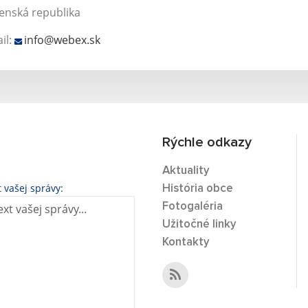
enská republika
il:
info@webex.sk
Rýchle odkazy
Aktuality
t vašej správy:
História obce
Fotogaléria
Užitočné linky
Kontakty