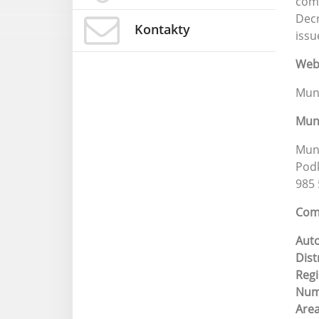
comp
Decr
Kontakty
issu
Web 
Muni
Muni
Muni
Podk
985 
Comp
Aut
Dist
Reg
Numb
Are