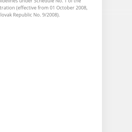
uidelines under Schedule No. 1 of the
ration (effective from 01 October 2008,
 Slovak Republic No. 9/2008).