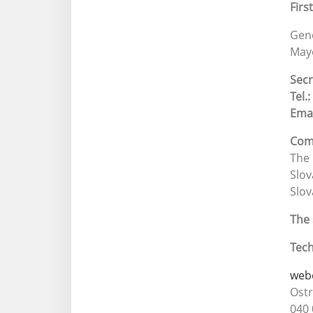
Firs
Gene
Mayo
Secr
Tel.:
Emai
Com
The 
Slov
Slov
The 
Tech
web
Ost
040 