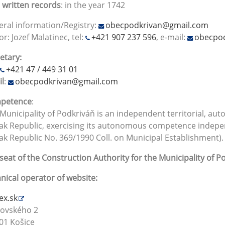
t written records
: in the year 1742
ral information/Registry:
obecpodkrivan@gmail.com
r: Jozef Malatinec, tel:
+421 907 237 596
, e-mail:
obecpo
etary:
+421 47 / 449 31 01
l
:
obecpodkrivan@gmail.com
petence
:
Municipality of Podkriváň is an independent territorial, au
ak Republic, exercising its autonomous competence independ
ak Republic No. 369/1990 Coll. on Municipal Establishment)
seat of the Construction Authority for the Municipality of Po
nical operator of website:
ex.sk
rovského 2
01 Košice