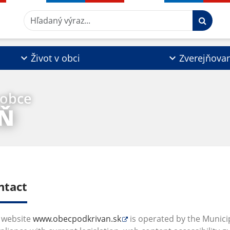
Hľadaný výraz...
Život v obci
Zverejňova
 obce
Ň
ntact
 website
www.obecpodkrivan.sk
is operated by the Municip