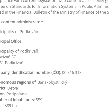
liance with current legislation, web content accessibility g
ee on Standards for Information Systems in Public Administ
ed in the Financial Bulletin of the Ministry of Finance of the
content administrator
:
cipality of Podkriváň
cipal Office
:
cipality of Podkriváň
riváň 87
51 Podkriváň
any identification number (IČO)
: 00 316 318
onomous regions of
: Banskobystrický
rict
: Detva
ion
: Podpoľanie
er of inhabitants
: 559
a
: 2589 ha