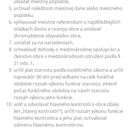
ukladať miestny poplatok,
určovať náležitosti miestnej dane alebo miestneho
poplatku,
vyhlasovať miestne referendum o najdôležitejších
otázkach života a rozvoja obce a zvolávať
zhromaždenie obyvateľov obce,
uznášať sa na nariadeniach,
schvaľovať dohody o medzinárodnej spolupráci a
členstvo obce v medzinárodnom združení podľa §
21 ods. 1,
určiť plat starostu podľa osobitného zákona a určiť
najneskôr 90 dní pred voľbami na celé funkčné
obdobie rozsah výkonu funkcie starostu; zmeniť
počas funkčného obdobia na návrh starostu
rozsah výkonu jeho funkcie,
voliť a odvolávať hlavného kontrolóra obce (ďalej
len „hlavný kontrolór“), určiť rozsah výkonu funkcie
hlavného kontrolóra a jeho plat, schvaľovať
odmenu hlavnému kontrolórovi,