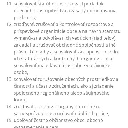
schvaľovať štatút obce, rokovací poriadok
obecného zastupiteľstva a zásady odmeňovania
poslancov,
zriaďovať, zrušovať a kontrolovať rozpočtové a
príspevkové organizácie obce a na návrh starostu
vymenúvať a odvolávať ich vedúcich (riaditeľov),
zakladať a zrušovať obchodné spoločnosti a iné
právnické osoby a schvaľovať zástupcov obce do
ich štatutárnych a kontrolných orgánov, ako aj
schvaľovať majetkovú účasť obce v právnickej
osobe,
schvaľovať združovanie obecných prostriedkov a
činností a účasť v združeniach, ako aj zriadenie
spoločného regionálneho alebo záujmového
fondu,
zriaďovať a zrušovať orgány potrebné na
samosprávu obce a určovať náplň ich práce,
udeľovať čestné občianstvo obce, obecné
vyznamenania a ceny,