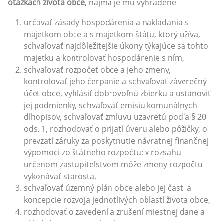
otázkach života obce
, najmä je mu vyhradené
určovať zásady hospodárenia a nakladania s
majetkom obce a s majetkom štátu, ktorý užíva,
schvaľovať najdôležitejšie úkony týkajúce sa tohto
majetku a kontrolovať hospodárenie s ním,
schvaľovať rozpočet obce a jeho zmeny,
kontrolovať jeho čerpanie a schvaľovať záverečný
účet obce, vyhlásiť dobrovoľnú zbierku a ustanoviť
jej podmienky, schvaľovať emisiu komunálnych
dlhopisov, schvaľovať zmluvu uzavretú podľa § 20
ods. 1, rozhodovať o prijatí úveru alebo pôžičky, o
prevzatí záruky za poskytnutie návratnej finančnej
výpomoci zo štátneho rozpočtu; v rozsahu
určenom zastupiteľstvom môže zmeny rozpočtu
vykonávať starosta,
schvaľovať územný plán obce alebo jej časti a
koncepcie rozvoja jednotlivých oblastí života obce,
rozhodovať o zavedení a zrušení miestnej dane a