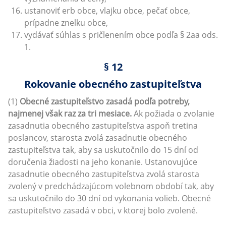
ustanoviť erb obce, vlajku obce, pečať obce,
prípadne znelku obce,
vydávať súhlas s pričlenením obce podľa § 2aa ods.
1.
§ 12
Rokovanie obecného zastupiteľstva
(1)
Obecné zastupiteľstvo zasadá podľa potreby,
najmenej však raz za tri mesiace.
Ak požiada o zvolanie
zasadnutia obecného zastupiteľstva aspoň tretina
poslancov, starosta zvolá zasadnutie obecného
zastupiteľstva tak, aby sa uskutočnilo do 15 dní od
doručenia žiadosti na jeho konanie. Ustanovujúce
zasadnutie obecného zastupiteľstva zvolá starosta
zvolený v predchádzajúcom volebnom období tak, aby
sa uskutočnilo do 30 dní od vykonania volieb. Obecné
zastupiteľstvo zasadá v obci, v ktorej bolo zvolené.