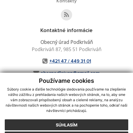
Kontakty
Kontaktné informácie
Obecný úrad Podkriváň
Podkriváň 87, 985 51 Podkriváň
+421 47 / 449 31 01
obecpodkrivan@gmail.com
Používame cookies
Súbory cookie a ďalšie technológie sledovania používame na zlepšenie
vášho zážitku z prehliadania našich webových stránok, na to, aby sme
využite možnosť získavania aktuálnych informácií s využitím RSS
,
vám zobrazovali prispôsobený obsah a cielené reklamy, na analýzu
CMS systém (redakčný) systém ECHELON 2,
Mapa stránok
,
web portál
,
návštevnosti našich webových stránok a na pochopenie toho, odkiaľ naši
návštevníci prichádzajú.
webhosting
,
webex.digital, s.r.o.
,
domény
,
registrácia domény
,
spoločnosť webex.digital, s.r.o.
,
technický prevádzkovateľ
SÚHLASÍM
Posledná aktualizácia:
06.08.2026