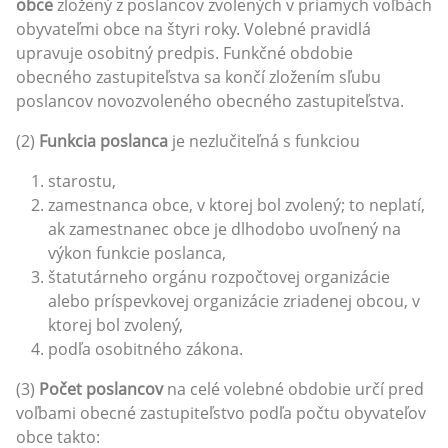
obce
zložený z poslancov zvolených v priamych voľbách
obyvateľmi obce na štyri roky. Volebné pravidlá
upravuje osobitný predpis. Funkčné obdobie
obecného zastupiteľstva sa končí zložením sľubu
poslancov novozvoleného obecného zastupiteľstva.
(2)
Funkcia poslanca
je nezlučiteľná s funkciou
starostu,
zamestnanca obce, v ktorej bol zvolený; to neplatí,
ak zamestnanec obce je dlhodobo uvoľnený na
výkon funkcie poslanca,
štatutárneho orgánu rozpočtovej organizácie
alebo príspevkovej organizácie zriadenej obcou, v
ktorej bol zvolený,
podľa osobitného zákona.
(3)
Počet poslancov
na celé volebné obdobie určí pred
voľbami obecné zastupiteľstvo podľa počtu obyvateľov
obce takto: