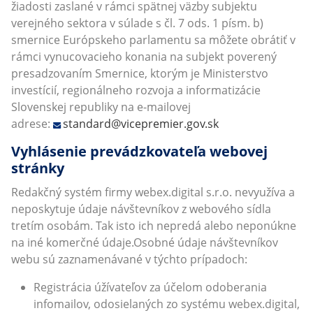
žiadosti zaslané v rámci spätnej väzby subjektu
verejného sektora v súlade s čl. 7 ods. 1 písm. b)
smernice Európskeho parlamentu sa môžete obrátiť v
rámci vynucovacieho konania na subjekt poverený
presadzovaním Smernice, ktorým je Ministerstvo
investícií, regionálneho rozvoja a informatizácie
Slovenskej republiky na e-mailovej
adrese:
standard@vicepremier.gov.sk
Vyhlásenie prevádzkovateľa webovej
stránky
Redakčný systém firmy webex.digital s.r.o. nevyužíva a
neposkytuje údaje návštevníkov z webového sídla
tretím osobám. Tak isto ich nepredá alebo neponúkne
na iné komerčné údaje.Osobné údaje návštevníkov
webu sú zaznamenávané v týchto prípadoch:
Registrácia úžívateľov za účelom odoberania
infomailov, odosielaných zo systému webex.digital,