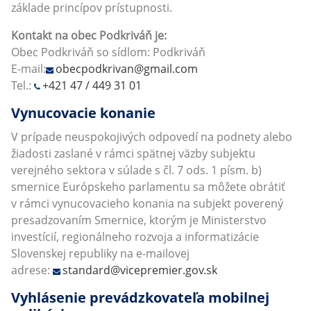
základe princípov prístupnosti.
Kontakt na obec
Podkriváň
je:
Obec Podkriváň so sídlom: Podkriváň
E-mail:
obecpodkrivan@gmail.com
Tel.:
+421 47 / 449 31 01
Vynucovacie konanie
V prípade neuspokojivých odpovedí na podnety alebo
žiadosti zaslané v rámci spätnej väzby subjektu
verejného sektora v súlade s čl. 7 ods. 1 písm. b)
smernice Európskeho parlamentu sa môžete obrátiť
v rámci vynucovacieho konania na subjekt poverený
presadzovaním Smernice, ktorým je Ministerstvo
investícií, regionálneho rozvoja a informatizácie
Slovenskej republiky na e-mailovej
adrese:
standard@vicepremier.gov.sk
Vyhlásenie prevádzkovateľa mobilnej