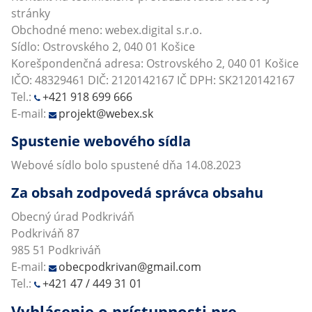
stránky
Obchodné meno: webex.digital s.r.o.
Sídlo: Ostrovského 2, 040 01 Košice
Korešpondenčná adresa: Ostrovského 2, 040 01 Košice
IČO: 48329461 DIČ: 2120142167 IČ DPH: SK2120142167
Tel.:
+421 918 699 666
E-mail:
projekt@webex.sk
Spustenie webového sídla
Webové sídlo bolo spustené dňa 14.08.2023
Za obsah zodpovedá správca obsahu
Obecný úrad Podkriváň
Podkriváň 87
985 51 Podkriváň
E-mail:
obecpodkrivan@gmail.com
Tel.:
+421 47 / 449 31 01
Vyhlásenie o prístupnosti pre