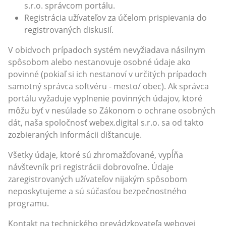
s.r.o. správcom portálu.
Registrácia užívateľov za účelom prispievania do
registrovaných diskusií.
V obidvoch prípadoch systém nevyžiadava násilnym
spôsobom alebo nestanovuje osobné údaje ako
povinné (pokiaľ si ich nestanoví v určitých prípadoch
samotný správca softvéru - mesto/ obec). Ak správca
portálu vyžaduje vyplnenie povinných údajov, ktoré
môžu byť v nesúlade so Zákonom o ochrane osobných
dát, naša spoločnosť webex.digital s.r.o. sa od takto
zozbieraných informácii dištancuje.
Všetky údaje, ktoré sú zhromažďované, vypĺňa
návštevník pri registrácii dobrovoľne. Údaje
zaregistrovaných užívateľov nijakým spôsobom
neposkytujeme a sú súčasťou bezpečnostného
programu.
Kontakt na technického prevádzkovateľa webovej