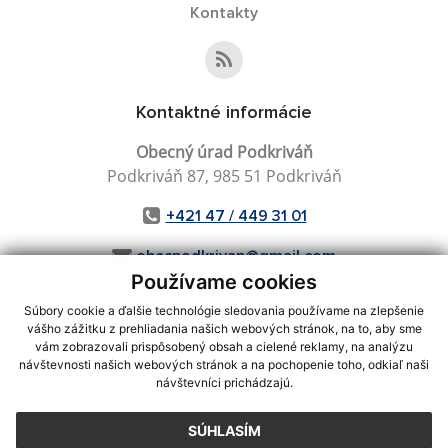
Kontakty
Kontaktné informácie
Obecný úrad Podkriváň
Podkriváň 87, 985 51 Podkriváň
+421 47 / 449 31 01
obecpodkrivan@gmail.com
Používame cookies
Súbory cookie a ďalšie technológie sledovania používame na zlepšenie
vášho zážitku z prehliadania našich webových stránok, na to, aby sme
využite možnosť získavania aktuálnych informácií s využitím RSS
,
vám zobrazovali prispôsobený obsah a cielené reklamy, na analýzu
CMS systém (redakčný) systém ECHELON 2,
Mapa stránok
,
web portál
,
návštevnosti našich webových stránok a na pochopenie toho, odkiaľ naši
návštevníci prichádzajú.
webhosting
,
webex.digital, s.r.o.
,
domény
,
registrácia domény
,
spoločnosť webex.digital, s.r.o.
,
technický prevádzkovateľ
SÚHLASÍM
Posledná aktualizácia:
06.08.2026