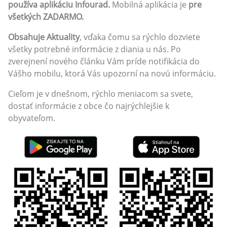
používa aplikáciu Infourad.
Mobilná aplikácia je
pre
všetkých ZADARMO.
Obsahuje Aktuality
, vďaka čomu sa rýchlo dozviete
všetky potrebné informácie z diania u nás. Po
zverejnení nového článku Vám príde notifikácia do
Vášho mobilu, ktorá Vás upozorní na novú informáciu.
Cieľom je v dnešnom, rýchlo meniacom sa svete,
dostať informácie z obce čo najrýchlejšie k
obyvateľom.