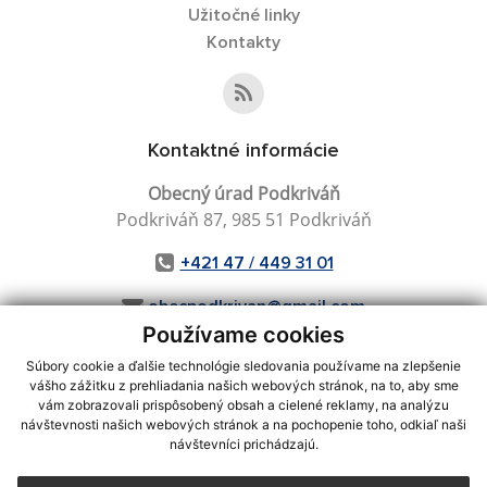
Užitočné linky
Kontakty
Kontaktné informácie
Obecný úrad Podkriváň
Podkriváň 87, 985 51 Podkriváň
+421 47 / 449 31 01
obecpodkrivan@gmail.com
Používame cookies
Súbory cookie a ďalšie technológie sledovania používame na zlepšenie
vášho zážitku z prehliadania našich webových stránok, na to, aby sme
využite možnosť získavania aktuálnych informácií s využitím RSS
,
vám zobrazovali prispôsobený obsah a cielené reklamy, na analýzu
CMS systém (redakčný) systém ECHELON 2,
Mapa stránok
,
web portál
,
návštevnosti našich webových stránok a na pochopenie toho, odkiaľ naši
návštevníci prichádzajú.
webhosting
,
webex.digital, s.r.o.
,
domény
,
registrácia domény
,
spoločnosť webex.digital, s.r.o.
,
technický prevádzkovateľ