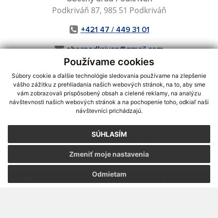
Podkriváň 87, 985 51 Podkriváň
+421 47 / 449 31 01
obecpodkrivan@gmail.com
Používame cookies
Súbory cookie a ďalšie technológie sledovania používame na zlepšenie
vášho zážitku z prehliadania našich webových stránok, na to, aby sme
využite možnosť získavania aktuálnych informácií s využitím RSS
,
vám zobrazovali prispôsobený obsah a cielené reklamy, na analýzu
CMS systém (redakčný) systém ECHELON 2,
Mapa stránok
,
web portál
,
návštevnosti našich webových stránok a na pochopenie toho, odkiaľ naši
návštevníci prichádzajú.
webhosting
,
webex.digital, s.r.o.
,
domény
,
registrácia domény
,
spoločnosť webex.digital, s.r.o.
,
technický prevádzkovateľ
SÚHLASÍM
Posledná aktualizácia:
06.08.2026
Zmeniť moje nastavenia
Vytlačiť stránku
|
Vyhlásenie o prístupnosti
Autorské práva
|
Cookies
Odmietam
webdesign
|