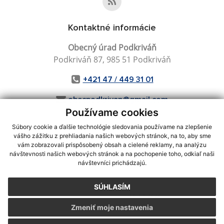
Kontaktné informácie
Obecný úrad Podkriváň
Podkriváň 87, 985 51 Podkriváň
+421 47 / 449 31 01
obecpodkrivan@gmail.com
Používame cookies
Súbory cookie a ďalšie technológie sledovania používame na zlepšenie
vášho zážitku z prehliadania našich webových stránok, na to, aby sme
využite možnosť získavania aktuálnych informácií s využitím RSS
,
vám zobrazovali prispôsobený obsah a cielené reklamy, na analýzu
CMS systém (redakčný) systém ECHELON 2,
Mapa stránok
,
web portál
,
návštevnosti našich webových stránok a na pochopenie toho, odkiaľ naši
návštevníci prichádzajú.
webhosting
,
webex.digital, s.r.o.
,
domény
,
registrácia domény
,
spoločnosť webex.digital, s.r.o.
,
technický prevádzkovateľ
SÚHLASÍM
Posledná aktualizácia:
06.08.2026
Zmeniť moje nastavenia
Vytlačiť stránku
|
Vyhlásenie o prístupnosti
Autorské práva
|
Cookies