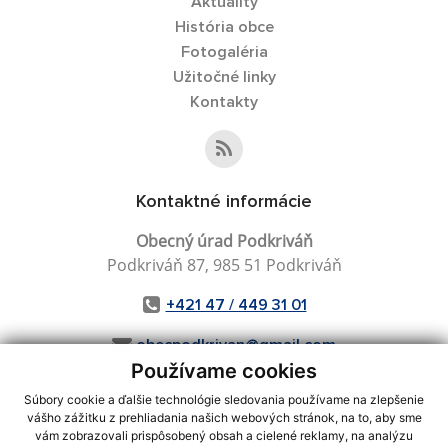
Aktuality
História obce
Fotogaléria
Užitočné linky
Kontakty
Kontaktné informácie
Obecný úrad Podkriváň
Podkriváň 87, 985 51 Podkriváň
+421 47 / 449 31 01
obecpodkrivan@gmail.com
Používame cookies
Súbory cookie a ďalšie technológie sledovania používame na zlepšenie
vášho zážitku z prehliadania našich webových stránok, na to, aby sme
využite možnosť získavania aktuálnych informácií s využitím RSS
,
vám zobrazovali prispôsobený obsah a cielené reklamy, na analýzu